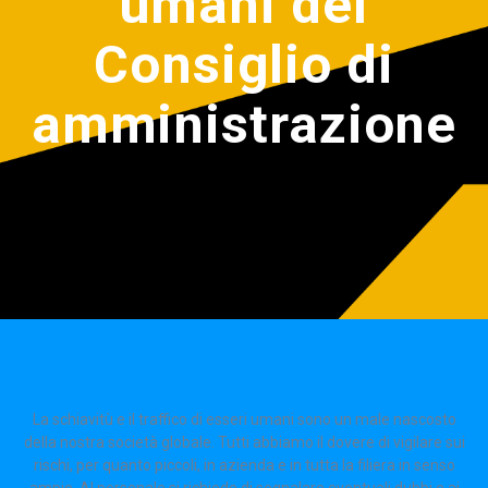
umani del
Consiglio di
amministrazione
La schiavitù e il traffico di esseri umani sono un male nascosto
della nostra società globale. Tutti abbiamo il dovere di vigilare sui
rischi, per quanto piccoli, in azienda e in tutta la filiera in senso