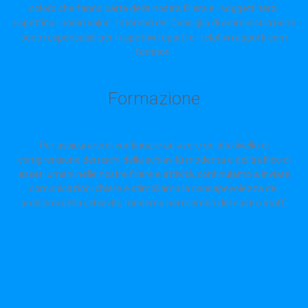
coloro che fanno parte della nostra filiera e i soggetti terzi
rispettino i nostri valori. I membri del Consiglio di amministrazione
sono responsabili per i rispettivi reparti e i relativi rapporti con i
fornitori.
Formazione
Per assicurarci di continuare ad avere un alto livello di
comprensione dei rischi della schiavitù moderna e del traffico di
esseri umani nelle nostre filiere e attività, continuiamo a inviare
comunicazioni chiare e stimoliamo la consapevolezza dei
problemi della schiavitù moderna nei membri del nostro staff.