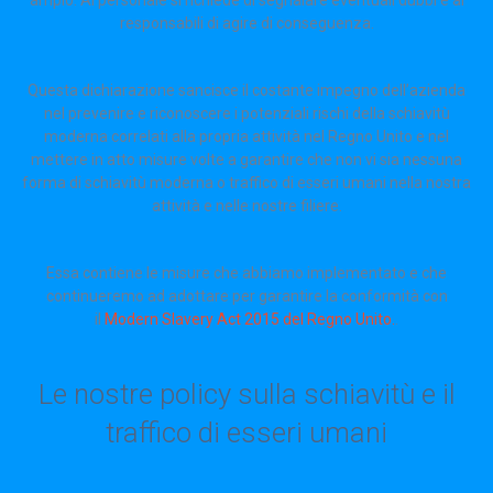
ampio. Al personale si richiede di segnalare eventuali dubbi e ai
responsabili di agire di conseguenza.
Questa dichiarazione sancisce il costante impegno dell’azienda
nel prevenire e riconoscere i potenziali rischi della schiavitù
moderna correlati alla propria attività nel Regno Unito e nel
mettere in atto misure volte a garantire che non vi sia nessuna
forma di schiavitù moderna o traffico di esseri umani nella nostra
attività e nelle nostre filiere.
Essa contiene le misure che abbiamo implementato e che
continueremo ad adottare per garantire la conformità con
il
Modern Slavery Act 2015 del Regno Unito.
.
Le nostre policy sulla schiavitù e il
traffico di esseri umani