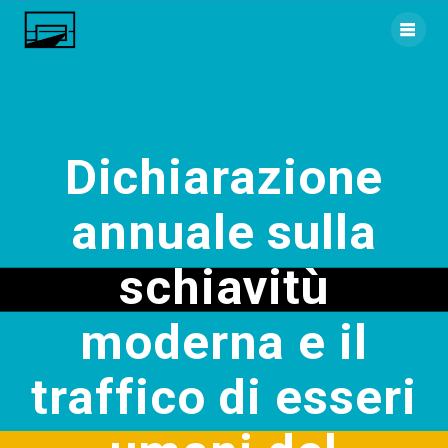
Skip
to
content
Dichiarazione
annuale sulla
schiavitù
moderna e il
traffico di esseri