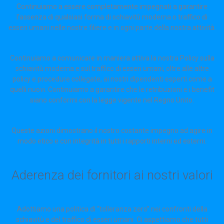
Continuiamo a essere completamente impegnati a garantire
l’assenza di qualsiasi forma di schiavitù moderna o traffico di
esseri umani nelle nostre filiere e in ogni parte della nostra attività.
Continuiamo a comunicare in maniera attiva la nostra Policy sulla
schiavitù moderna e sul traffico di esseri umani, oltre alle altre
policy e procedure collegate, ai nostri dipendenti esperti come a
quelli nuovi. Continuiamo a garantire che le retribuzioni e i benefit
siano conformi con la legge vigente nel Regno Unito.
Queste azioni dimostrano il nostro costante impegno ad agire in
modo etico e con integrità in tutti i rapporti interni ed esterni.
Aderenza dei fornitori ai nostri valori
Adottiamo una politica di “tolleranza zero” nei confronti della
schiavitù e del traffico di esseri umani. Ci aspettiamo che tutti